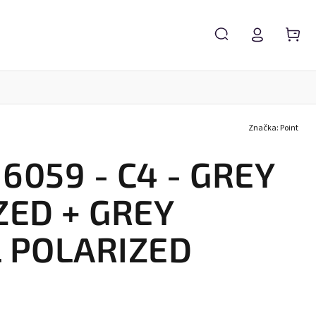
Značka:
Point
Servis brýlí
Brýlové čočky
Zvětšovací lupy
 6059 - C4 - GREY
ZED + GREY
 POLARIZED