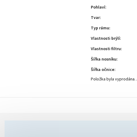
Pohlaví
:
Tvar
:
Typ rámu
:
Vlastnosti brýlí
:
Vlastnosti filtru
:
Šířka nosníku
:
Šířka očnice
:
Položka byla vyprodána