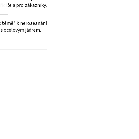
idiče a pro zákazníky,
ak téměř k nerozeznání
a s ocelovým jádrem.