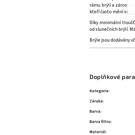
rámu brýlí a zároveň 
kteří často mění světe
Díky minimální tloušť
od slunečních brýlí. 
Brýle jsou dodávány v
Doplňkové par
Kategorie
:
Záruka
:
Barva
:
Barva filtru
:
Materiál
: