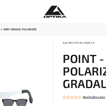
ED + GREY GRADAL POLARIZED
Kód:
MIO-POI-KLI-6059-C4
Pracovní brýle
Příslušenství k brýlím
Doplňky
POINT -
POLARI
GRADAL
Neohodnoceno