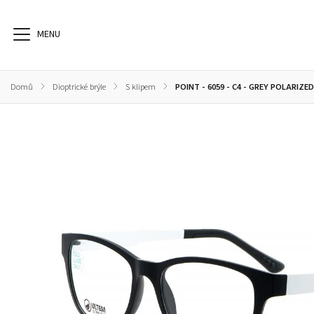
Domů
/
Dioptrické brýle
/
S klipem
/
POINT - 6059 - C4 - GREY POLARIZ
Dioptrické brýle
Sluneční brýle
Sportovní brýle