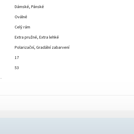
Dámské, Pánské
Oválné
Celý rám
Extra pružné, Extra lehké
Polarizační, Gradální zabarvení
17
53
…