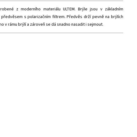
vyrobené z moderního materiálu ULTEM. Brýle jsou v základním
předvěsem s polarizačním filtrem. Předvěs drží pevně na brýlích
 v rámu brýlí a zároveň se dá snadno nasadit i sejmout.