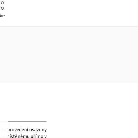
ílet
ním provedení osazeny
etu umístěnému přímo v