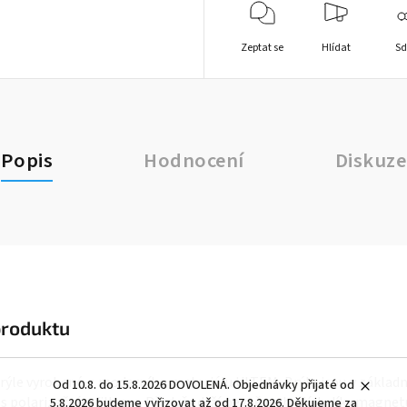
Zeptat se
Hlídat
Sd
Popis
Hodnocení
Diskuze
produktu
brýle vyrobené z moderního materiálu ULTEM. Brýle jsou v základ
Od 10.8. do 15.8.2026 DOVOLENÁ. Objednávky přijaté od
 polarizačním filtrem. Předvěs drží pevně na brýlích díky magn
5.8.2026 budeme vyřizovat až od 17.8.2026. Děkujeme za