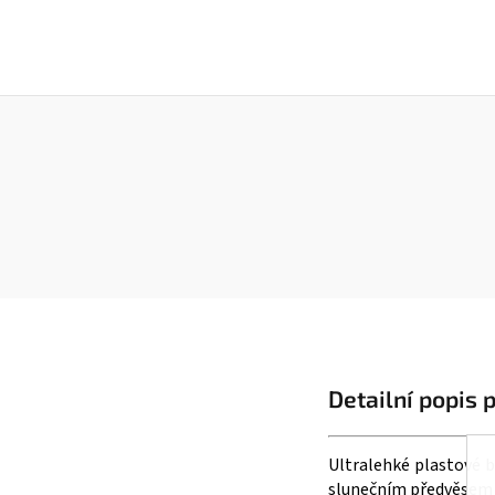
Detailní popis 
Ultralehké plastové 
slunečním předvěsem s