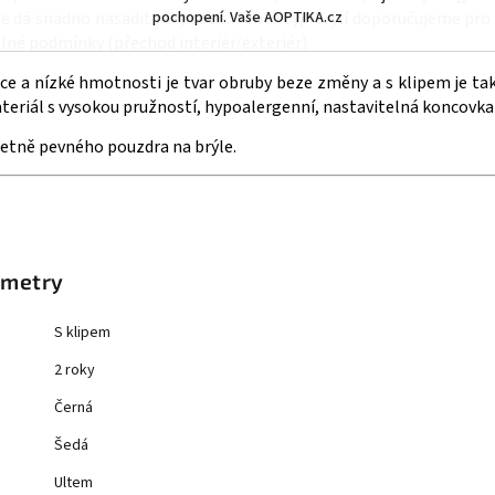
pochopení. Vaše AOPTIKA.cz
se dá snadno nasadit i sejmout. Tento typ brýlí doporučujeme pro ř
lné podmínky (přechod interiér/exteriér).
ce a nízké hmotnosti je tvar obruby beze změny a s klipem je t
Materiál s vysokou pružností, hypoalergenní, nastavitelná koncovk
četně pevného pouzdra na brýle.
ametry
S klipem
2 roky
Černá
Šedá
Ultem