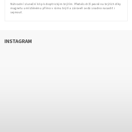
Náhradní sluneční klip k dioptrickým brýlím. Předvěs drží pevně na brýlích díky
magnetu umístěnému přímo v rámu brýlí a zároveň se dá snadno nasadit i
sejmout.
INSTAGRAM