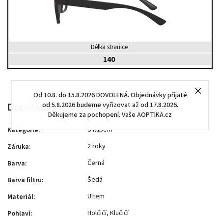
Délka stranice
140
Od 10.8. do 15.8.2026 DOVOLENÁ. Objednávky přijaté
od 5.8.2026 budeme vyřizovat až od 17.8.2026.
Doplňkové parametry
Děkujeme za pochopení. Vaše AOPTIKA.cz
S klipem
Kategorie
:
2 roky
Záruka
:
Černá
Barva
:
Šedá
Barva filtru
:
Ultem
Materiál
:
Holčičí, Klučičí
Pohlaví
: