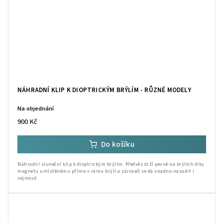
NÁHRADNÍ KLIP K DIOPTRICKÝM BRÝLÍM - RŮZNÉ MODELY
Na objednání
900 Kč
Do košíku
Náhradní sluneční klip k dioptrickým brýlím. Předvěs drží pevně na brýlích díky
magnetu umístěnému přímo v rámu brýlí a zároveň se dá snadno nasadit i
sejmout.