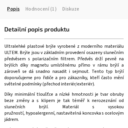
Popis
Hodnocení (1)
Diskuze
Detailní popis produktu
Ultralehké plastové brýle vyrobené z moderního materiálu
ULTEM. Brýle jsou v základním provedení osazeny slunečním
předvěsem s polarizačním filtrem. Předvěs drží pevně na
brýlích díky magnetu umístěnému přímo v rámu brýlí a
zároveň se dá snadno nasadit i sejmout. Tento typ brýlí
doporučujeme pro řidiče a pro zákazníky, kteří často mění
světelné podmínky (přechod interiér/exteriér).
Díky minimální tloušťce a nízké hmotnosti je tvar obruby
beze změny a s klipem je tak téměř k nerozeznání od
slunečních brýlí. Materiál s vysokou
pružností, hypoalergenní, nastavitelná koncovka s ocelovým
jádrem.