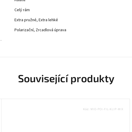
Kulaté
Celý rám
Extra pružné, Extra lehké
Polarizační, Zrcadlová úprava
…
Související produkty
Kód:
MIO-POI-FIL-KLIP-MIX