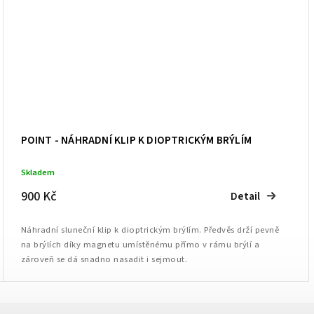
POINT - NÁHRADNÍ KLIP K DIOPTRICKÝM BRÝLÍM
Skladem
900 Kč
Detail
Náhradní sluneční klip k dioptrickým brýlím. Předvěs drží pevně
na brýlích díky magnetu umístěnému přímo v rámu brýlí a
zároveň se dá snadno nasadit i sejmout.