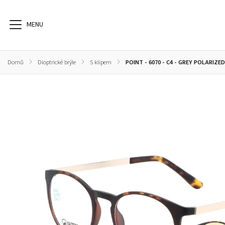
Domů
/
Dioptrické brýle
/
S klipem
/
POINT - 6070 - C4 - GREY POLARIZE
Dioptrické brýle
Sluneční brýle
Sportovní brýle