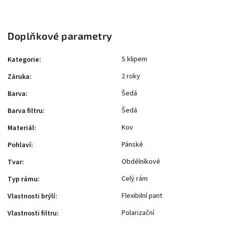
Doplňkové parametry
S klipem
Kategorie
:
2 roky
Záruka
:
Šedá
Barva
:
Šedá
Barva filtru
:
Kov
Materiál
:
Pánské
Pohlaví
:
Obdélníkové
Tvar
:
Celý rám
Typ rámu
:
Flexibilní pant
Vlastnosti brýlí
:
Polarizační
Vlastnosti filtru
: