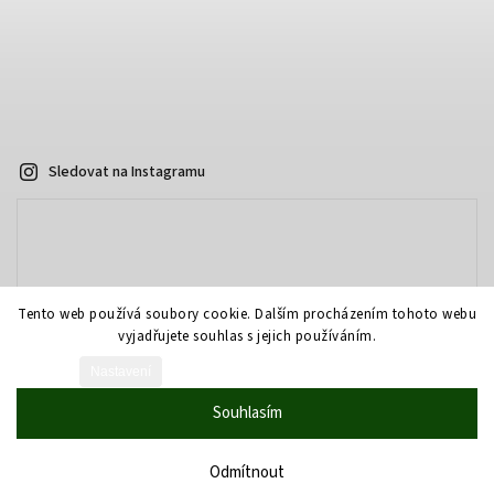
Sledovat na Instagramu
Tento web používá soubory cookie. Dalším procházením tohoto webu
vyjadřujete souhlas s jejich používáním.
Nastavení
Vytvořil Shoptet
Souhlasím
Copyright 2026
AOPTIKA.cz - eshop
. Všechna práva vyhrazena.
Grafický návrh vytvořil a nakódoval
Shoptak.cz
Odmítnout