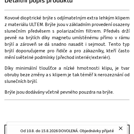
Kovové dioptrické brýle s odjímatelným extra lehkým klipem
z materiálu ULTEM. Brýle jsou v základním provedení osazeny
slunečním předvěsem s polarizačním filtrem. Předvěs drží
pevně na brýlích díky magnetu umístěnému přímo v rámu
brýlí a zároveň se dá snadno nasadit i sejmout. Tento typ
brýlí doporučujeme pro řidiče a pro zákazníky, kteří často
mění světelné podmínky (přechod interiér/exteriér).
Díky minimální tloušťce a nízké hmotnosti klipu, je tvar
obruby beze změny a s klipem je tak téměř k nerozeznání od
slunečních brýlí.
Brýle jsou dodávány včetně pevného pouzdra na brýle.
Šířka očnice
Šířka nosníku
Výška očnice
Od 10.8. do 15.8.2026 DOVOLENÁ. Objednávky přijaté