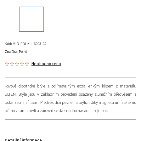
Kód:
MIO-POI-KLI-6093-C2
Značka:
Point
Neohodnoceno
Kovové dioptrické brýle s odjímatelným extra lehkým klipem z materiálu
ULTEM. Brýle jsou v základním provedení osazeny slunečním předvěsem s
polarizačním filtrem. Předvěs drží pevně na brýlích díky magnetu umístěnému
přímo v rámu brýlí a zároveň se dá snadno nasadit i sejmout.
Detailní informace