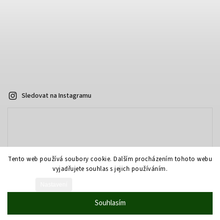
Sledovat na Instagramu
Tento web používá soubory cookie. Dalším procházením tohoto webu
vyjadřujete souhlas s jejich používáním.
Nastavení
Vytvořil Shoptet
Souhlasím
Copyright 2026
AOPTIKA.cz - eshop
. Všechna práva vyhrazena.