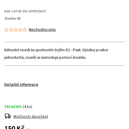
Kód:
CAT-R2-DIL-ATP031NOS
Značka:
R2
Neohodnoceno
Náhradní nosník ke sportovním brýlím R2 - Peak. Výměna je velice
jednoduchá, nosník se namontuje pomocí šroubku.
Detailní informace
Skladem
(4 ks)
Možnosti doručení
150 Kč