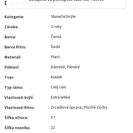
Doplňkové parametry
Sluneční brýle
Kategorie
:
2 roky
Záruka
:
Černá
Barva
:
Šedá
Barva filtru
:
Plast
Materiál
:
Dámské, Pánské
Pohlaví
:
Kulaté
Tvar
:
Celý rám
Typ rámu
:
Extra lehké
Vlastnosti brýlí
:
Zrcadlová úprava, Ploché čočky
Vlastnosti filtru
:
57
Šířka očnice
:
22
Šířka nosníku
: