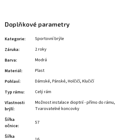
Doplňkové parametry
Sportovní brýle
Kategorie
:
2 roky
Záruka
:
Modrá
Barva
:
Plast
Materiál
:
Dámské, Pánské, Holčičí, Klučičí
Pohlaví
:
Celý rám
Typ rámu
:
Možnost instalace dioptrií - přímo do rámu,
Vlastnosti
Tvarovatelné koncovky
brýlí
:
Šířka
57
očnice
:
Šířka
16