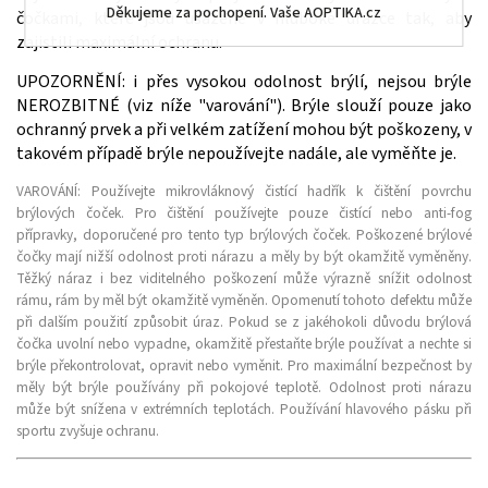
Děkujeme za pochopení. Vaše AOPTIKA.cz
čočkami, které jsou usazené v hluboké drážce tak, aby
zajistili maximální ochranu.
UPOZORNĚNÍ: i přes vysokou odolnost brýlí, nejsou brýle
NEROZBITNÉ (viz níže "varování"). Brýle slouží pouze jako
ochranný prvek a při velkém zatížení mohou být poškozeny, v
takovém případě brýle nepoužívejte nadále, ale vyměňte je.
VAROVÁNÍ:
Používejte mikrovláknový čistící hadřík k čištění povrchu
brýlových čoček. Pro čištění používejte pouze čistící nebo anti-fog
přípravky, doporučené pro tento typ brýlových čoček. Poškozené brýlové
čočky mají nižší odolnost proti nárazu a měly by být okamžitě vyměněny.
Těžký náraz i bez viditelného poškození může výrazně snížit odolnost
rámu, rám by měl být okamžitě vyměněn. Opomenutí tohoto defektu může
při dalším použití způsobit úraz. Pokud se z jakéhokoli důvodu brýlová
čočka uvolní nebo vypadne, okamžitě přestaňte brýle používat a nechte si
brýle překontrolovat, opravit nebo vyměnit. Pro maximální bezpečnost by
měly být brýle používány při pokojové teplotě. Odolnost proti nárazu
může být snížena v extrémních teplotách. Používání hlavového pásku při
sportu zvyšuje ochranu.