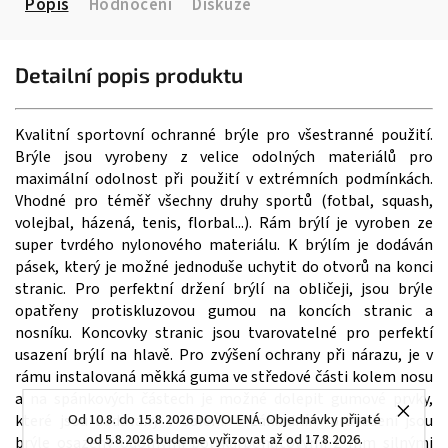
Popis
Hodnocení
Diskuze
Detailní popis produktu
Kvalitní sportovní ochranné brýle pro všestranné použití.
Brýle jsou vyrobeny z velice odolných materiálů pro
maximální odolnost při použití v extrémních podmínkách.
Vhodné pro téměř všechny druhy sportů (fotbal, squash,
volejbal, házená, tenis, florbal...). Rám brýlí je vyroben ze
super tvrdého nylonového materiálu. K brýlím je dodáván
pásek, který je možné jednoduše uchytit do otvorů na konci
stranic. Pro perfektní držení brýlí na obličeji, jsou brýle
opatřeny protiskluzovou gumou na koncích stranic a
nosníku. Koncovky stranic jsou tvarovatelné pro perfektí
usazení brýlí na hlavě. Pro zvýšení ochrany při nárazu, je v
rámu instalovaná měkká guma ve středové části kolem nosu
a na spánkových částech je možné dolepit gumové prvky,
které jsou dodávány v balení. V základním provedení jsou
Od 10.8. do 15.8.2026 DOVOLENÁ. Objednávky přijaté
od 5.8.2026 budeme vyřizovat až od 17.8.2026.
brýle osazeny odolnými polykarbonátovými 2 mm silnými