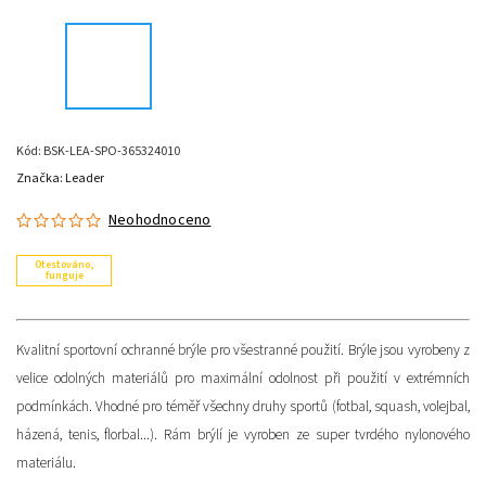
Kód:
BSK-LEA-SPO-365324010
Značka:
Leader
Neohodnoceno
Otestováno,
funguje
Kvalitní sportovní ochranné brýle pro všestranné použití. Brýle jsou vyrobeny z
velice odolných materiálů pro maximální odolnost při použití v extrémních
podmínkách. Vhodné pro téměř všechny druhy sportů (fotbal, squash, volejbal,
házená, tenis, florbal...). Rám brýlí je vyroben ze super tvrdého nylonového
materiálu.