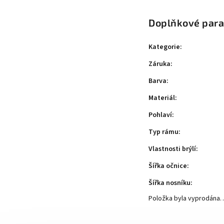
Doplňkové par
Kategorie
:
Záruka
:
Barva
:
Materiál
:
Pohlaví
:
Typ rámu
:
Vlastnosti brýlí
:
Šířka očnice
:
Šířka nosníku
:
Položka byla vyprodána