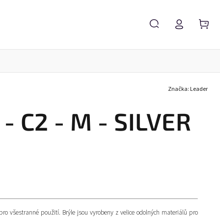
Značka:
Leader
Servis brýlí
Brýlové čočky
Zvětšovací lupy
- C2 - M - SILVER
pro všestranné použití. Brýle jsou vyrobeny z velice odolných materiálů pro