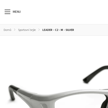
Domů
/
Sportovní brýle
/
LEADER - C2 - M - SILVER
Dioptrické brýle
Sluneční brýle
Sportovní brýle