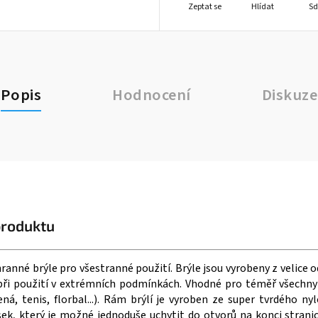
Zeptat se
Hlídat
Sd
Popis
Hodnocení
Diskuze
produktu
hranné brýle pro všestranné použití. Brýle jsou vyrobeny z velice 
ři použití v extrémních podmínkách. Vhodné pro téměř všechny 
ená, tenis, florbal...). Rám brýlí je vyroben ze super tvrdého n
ek, který je možné jednoduše uchytit do otvorů na konci stranic