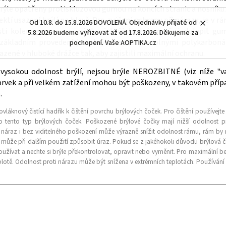
u brýle opatřeny protiskluzovou gumou na koncích stranic a nosníku
ektí usazení brýlí na hlavě. Pro zvýšení ochrany při nárazu, je v 
Od 10.8. do 15.8.2026 DOVOLENÁ. Objednávky přijaté od
sti kolem nosu a na spánkových částech je možné dolepit gumo
5.8.2026 budeme vyřizovat až od 17.8.2026. Děkujeme za
V základním provedení jsou brýle osazeny odolnými polykarbon
pochopení. Vaše AOPTIKA.cz
azené v hluboké drážce tak, aby zajistili maximální ochranu.
ysokou odolnost brýlí, nejsou brýle NEROZBITNÉ (viz níže "var
rvek a při velkém zatížení mohou být poškozeny, v takovém příp
e.
vláknový čistící hadřík k čištění povrchu brýlových čoček. Pro čištění používejte
o tento typ brýlových čoček. Poškozené brýlové čočky mají nižší odolnost p
náraz i bez viditelného poškození může výrazně snížit odolnost rámu, rám by
může při dalším použití způsobit úraz. Pokud se z jakéhokoli důvodu brýlová 
oužívat a nechte si brýle překontrolovat, opravit nebo vyměnit. Pro maximální b
lotě. Odolnost proti nárazu může být snížena v extrémních teplotách. Používání