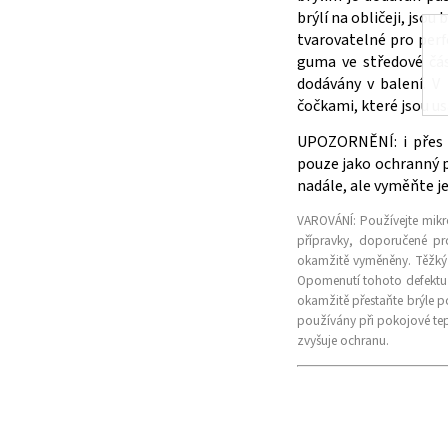
brýlí na obličeji, jso
tvarovatelné pro perf
guma ve středové čá
dodávány v balení. 
čočkami, které jsou us
UPOZORNĚNÍ: i přes v
pouze jako ochranný p
nadále, ale vyměňte j
VAROVÁNÍ:
Používejte mikro
přípravky, doporučené pr
okamžitě vyměněny. Těžký 
Opomenutí tohoto defektu 
okamžitě přestaňte brýle p
používány při pokojové tep
zvyšuje ochranu.