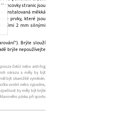
. Koncovky stranic jsou
rámu instalovaná měkká
vé prvky, které jsou
átovými 2 mm silnými
ování"). Brýle slouží
adě brýle nepoužívejte
 pouze čistící nebo anti-fog
roti nárazu a měly by být
 měl být okamžitě vyměněn.
čočka uvolní nebo vypadne,
ezpečnost by měly být brýle
 hlavového pásku při sportu