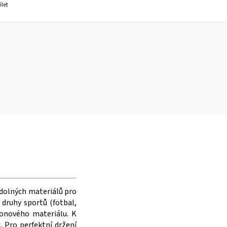
ílet
odolných materiálů pro
druhy sportů (fotbal,
ylonového materiálu. K
. Pro perfektní držení