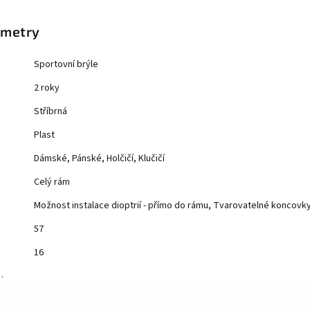
ametry
Sportovní brýle
2 roky
Stříbrná
Plast
Dámské, Pánské, Holčičí, Klučičí
Celý rám
Možnost instalace dioptrií - přímo do rámu, Tvarovatelné koncovk
57
16
…