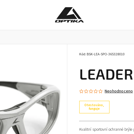
Kód:
BSK-LEA-SPO-365328010
Pracovní brýle
Příslušenství k brýlím
Doplňky
LEADER 
Neohodnoceno
Otestováno,
funguje
Kvalitní sportovní ochranné brýle 