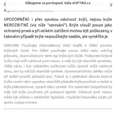
Děkujeme za pochopení. Vaše AOPTIKA.cz
čočkami, které jsou usazené v hluboké drážce tak, aby
zajistili maximální ochranu.
UPOZORNĚNÍ: i přes vysokou odolnost brýlí, nejsou brýle
NEROZBITNÉ (viz níže "varování"). Brýle slouží pouze jako
ochranný prvek a při velkém zatížení mohou být poškozeny, v
takovém případě brýle nepoužívejte nadále, ale vyměňte je.
VAROVÁNÍ:
Používejte mikrovláknový čistící hadřík k čištění povrchu
brýlových čoček. Pro čištění používejte pouze čistící nebo anti-fog
přípravky, doporučené pro tento typ brýlových čoček. Poškozené brýlové
čočky mají nižší odolnost proti nárazu a měly by být okamžitě vyměněny.
Těžký náraz i bez viditelného poškození může výrazně snížit odolnost
rámu, rám by měl být okamžitě vyměněn. Opomenutí tohoto defektu může
při dalším použití způsobit úraz. Pokud se z jakéhokoli důvodu brýlová
čočka uvolní nebo vypadne, okamžitě přestaňte brýle používat a nechte si
brýle překontrolovat, opravit nebo vyměnit. Pro maximální bezpečnost by
měly být brýle používány při pokojové teplotě. Odolnost proti nárazu
může být snížena v extrémních teplotách. Používání hlavového pásku při
sportu zvyšuje ochranu.