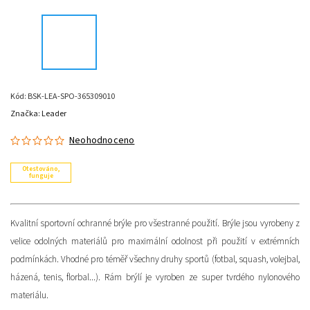
Kód:
BSK-LEA-SPO-365309010
Značka:
Leader
Neohodnoceno
Otestováno,
funguje
Kvalitní sportovní ochranné brýle pro všestranné použití. Brýle jsou vyrobeny z
velice odolných materiálů pro maximální odolnost při použití v extrémních
podmínkách. Vhodné pro téměř všechny druhy sportů (fotbal, squash, volejbal,
házená, tenis, florbal...). Rám brýlí je vyroben ze super tvrdého nylonového
materiálu.