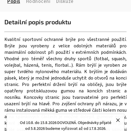
Popis
Hodnocení
Diskuze
Detailní popis produktu
Kvalitní sportovní ochranné brýle pro všestranné použití.
Brýle jsou vyrobeny z velice odolných materiálů pro
maximální odolnost při použití v extrémních podmínkách.
Vhodné pro téměř všechny druhy sportů (fotbal, squash,
volejbal, házená, tenis, florbal...). Rám brýlí je vyroben ze
super tvrdého nylonového materiálu. K brýlím je dodáván
pásek, který je možné jednoduše uchytit do otvorů na konci
stranic. Pro perfektní držení brýlí na obličeji, jsou brýle
opatřeny protiskluzovou gumou na koncích stranic a
nosníku. Koncovky stranic jsou tvarovatelné pro perfektí
usazení brýlí na hlavě. Pro zvýšení ochrany při nárazu, je v
rámu instalovaná měkká guma ve středové části kolem nosu
a na spánkových částech je možné dolepit gumové prvky,
které jsou dodávány v balení. V základním provedení jsou
Od 10.8. do 15.8.2026 DOVOLENÁ. Objednávky přijaté
od 5.8.2026 budeme vyřizovat až od 17.8.2026.
brýle osazeny odolnými polykarbonátovými 2 mm silnými