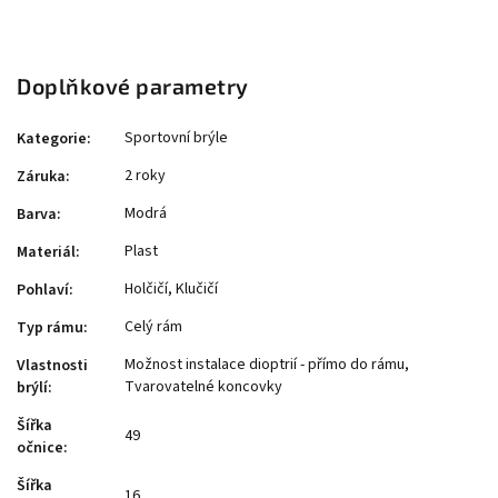
Doplňkové parametry
Sportovní brýle
Kategorie
:
2 roky
Záruka
:
Modrá
Barva
:
Plast
Materiál
:
Holčičí, Klučičí
Pohlaví
:
Celý rám
Typ rámu
:
Možnost instalace dioptrií - přímo do rámu,
Vlastnosti
Tvarovatelné koncovky
brýlí
:
Šířka
49
očnice
:
Šířka
16