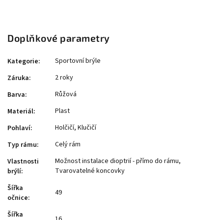
Doplňkové parametry
Sportovní brýle
Kategorie
:
2 roky
Záruka
:
Růžová
Barva
:
Plast
Materiál
:
Holčičí, Klučičí
Pohlaví
:
Celý rám
Typ rámu
:
Možnost instalace dioptrií - přímo do rámu,
Vlastnosti
Tvarovatelné koncovky
brýlí
:
Šířka
49
očnice
:
Šířka
16