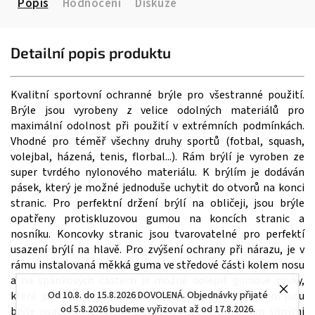
Popis
Hodnocení
Diskuze
Detailní popis produktu
Kvalitní sportovní ochranné brýle pro všestranné použití.
Brýle jsou vyrobeny z velice odolných materiálů pro
maximální odolnost při použití v extrémních podmínkách.
Vhodné pro téměř všechny druhy sportů (fotbal, squash,
volejbal, házená, tenis, florbal...). Rám brýlí je vyroben ze
super tvrdého nylonového materiálu. K brýlím je dodáván
pásek, který je možné jednoduše uchytit do otvorů na konci
stranic. Pro perfektní držení brýlí na obličeji, jsou brýle
opatřeny protiskluzovou gumou na koncích stranic a
nosníku. Koncovky stranic jsou tvarovatelné pro perfektí
usazení brýlí na hlavě. Pro zvýšení ochrany při nárazu, je v
rámu instalovaná měkká guma ve středové části kolem nosu
a na spánkových částech je možné dolepit gumové prvky,
které jsou dodávány v balení. V základním provedení jsou
Od 10.8. do 15.8.2026 DOVOLENÁ. Objednávky přijaté
od 5.8.2026 budeme vyřizovat až od 17.8.2026.
brýle osazeny odolnými polykarbonátovými 2 mm silnými