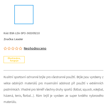
Kód:
BSK-LEA-SPO-365309210
Značka:
Leader
Neohodnoceno
Otestováno,
funguje
Kvalitní sportovní ochranné brýle pro všestranné použití. Brýle jsou vyrobeny z
velice odolných materiálů pro maximální odolnost při použití v extrémních
podmínkách. Vhodné pro téměř všechny druhy sportů (fotbal, squash, volejbal,
házená, tenis, florbal...). Rám brýlí je vyroben ze super tvrdého nylonového
materiálu.