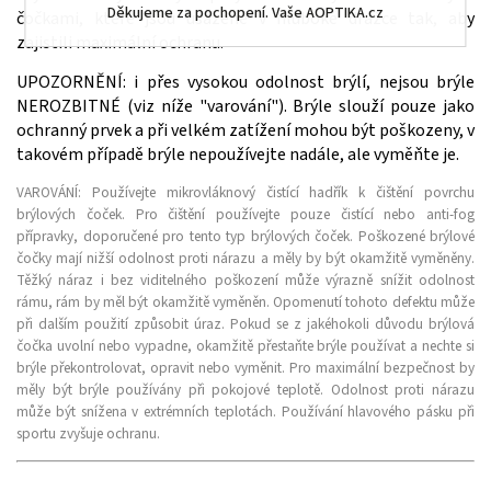
Děkujeme za pochopení. Vaše AOPTIKA.cz
čočkami, které jsou usazené v hluboké drážce tak, aby
zajistili maximální ochranu.
UPOZORNĚNÍ: i přes vysokou odolnost brýlí, nejsou brýle
NEROZBITNÉ (viz níže "varování"). Brýle slouží pouze jako
ochranný prvek a při velkém zatížení mohou být poškozeny, v
takovém případě brýle nepoužívejte nadále, ale vyměňte je.
VAROVÁNÍ:
Používejte mikrovláknový čistící hadřík k čištění povrchu
brýlových čoček. Pro čištění používejte pouze čistící nebo anti-fog
přípravky, doporučené pro tento typ brýlových čoček. Poškozené brýlové
čočky mají nižší odolnost proti nárazu a měly by být okamžitě vyměněny.
Těžký náraz i bez viditelného poškození může výrazně snížit odolnost
rámu, rám by měl být okamžitě vyměněn. Opomenutí tohoto defektu může
při dalším použití způsobit úraz. Pokud se z jakéhokoli důvodu brýlová
čočka uvolní nebo vypadne, okamžitě přestaňte brýle používat a nechte si
brýle překontrolovat, opravit nebo vyměnit. Pro maximální bezpečnost by
měly být brýle používány při pokojové teplotě. Odolnost proti nárazu
může být snížena v extrémních teplotách. Používání hlavového pásku při
sportu zvyšuje ochranu.