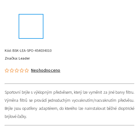
Kód:
BSK-LEA-SPO-454034010
Značka:
Leader
Neohodnoceno
Sportovní brýle s výklopným předvěsem, který lze vyměnit za jiné barvy filtru.
Výměna filtrů se provádí jednoduchým vycvaknutím/nacvaknutím předvěsu.
Brýle jsou opatřeny adaptérem, do kterého lze nainstalovat běžné dioptrické
brýlové čočky.