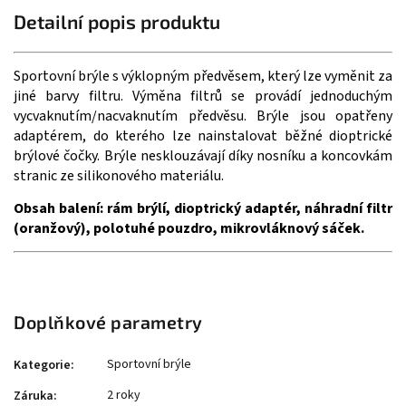
Detailní popis produktu
Sportovní brýle s výklopným předvěsem, který lze vyměnit za
jiné barvy filtru. Výměna filtrů se provádí jednoduchým
vycvaknutím/nacvaknutím předvěsu. Brýle jsou opatřeny
adaptérem, do kterého lze nainstalovat běžné dioptrické
brýlové čočky. Brýle nesklouzávají díky nosníku a koncovkám
stranic ze silikonového materiálu.
Obsah balení: rám brýlí, dioptrický adaptér, náhradní filtr
(oranžový), polotuhé pouzdro, mikrovláknový sáček.
Doplňkové parametry
Sportovní brýle
Kategorie
:
2 roky
Záruka
: