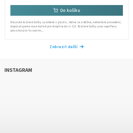
Do košíku
Klasické brýlové čočky vyrobené z plastu. Jedná se o běžné, netenčené provedení,
doporučujeme maximálně pro dioptrie do +/-3,0. Brýlové čočky jsou opatřeny
povrchovým tvrzením,...
Zobrazit další
INSTAGRAM