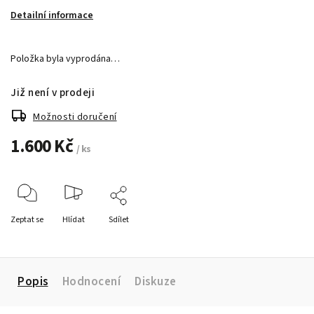
Detailní informace
Položka byla vyprodána…
Již není v prodeji
Možnosti doručení
1.600 Kč
/ ks
Zeptat se
Hlídat
Sdílet
Popis
Hodnocení
Diskuze