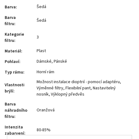
Šedá
Barva
:
Barva
Šedá
filtru
:
Kategorie
3
filtru
:
Plast
Materiál
:
Dámské, Pánské
Pohlaví
:
Horní rám
Typ rámu
:
Možnost instalace dioptrií - pomocí adaptéru,
Vlastnosti
Výměnné filtry, Flexibilní pant, Nastavitelný
brýlí
:
nosník, Výklopný předvěs
Barva
Oranžová
náhradního
filtru
:
Intenzita
80-85%
zabarvení
: