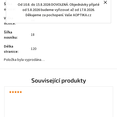
Šířka
Od 10.8. do 15.8.2026 DOVOLENÁ. Objednávky přijaté
138 mm
očnice
:
od 5.8.2026 budeme vyřizovat až od 17.8.2026.
Děkujeme za pochopení. Vaše AOPTIKA.cz
Výška
44
očnice
:
Šířka
18
nosníku
:
Délka
120
stranice
:
Položka byla vyprodána…
Související produkty