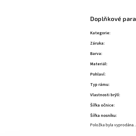
Doplňkové par
Kategorie
:
Záruka
:
Barva
:
Materiál
:
Pohlaví
:
Typ rámu
:
Vlastnosti brýlí
:
Šířka očnice
:
Šířka nosníku
:
Položka byla vyprodána