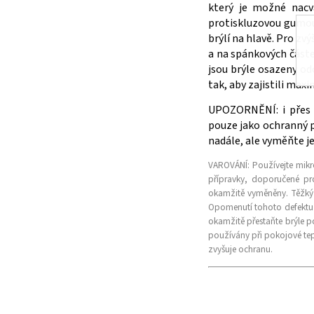
který je možné nacva
protiskluzovou gumou 
brýlí na hlavě. Pro z
a na spánkových částe
jsou brýle osazeny o
tak, aby zajistili max
UPOZORNĚNÍ: i přes v
pouze jako ochranný p
nadále, ale vyměňte j
VAROVÁNÍ:
Používejte mikro
přípravky, doporučené pr
okamžitě vyměněny. Těžký 
Opomenutí tohoto defektu 
okamžitě přestaňte brýle p
používány při pokojové tep
zvyšuje ochranu.