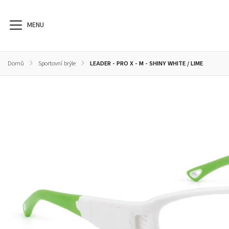
Domů
/
Sportovní brýle
/
LEADER - PRO X - M - SHINY WHITE / LIME
Dioptrické brýle
Sluneční brýle
Sportovní brýle