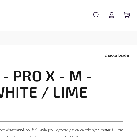
Značka:
Leader
Servis brýlí
Brýlové čočky
Zvětšovací lupy
- PRO X - M -
HITE / LIME
pro všestranné použití. Brýle jsou vyrobeny z velice odolných materiálů pro