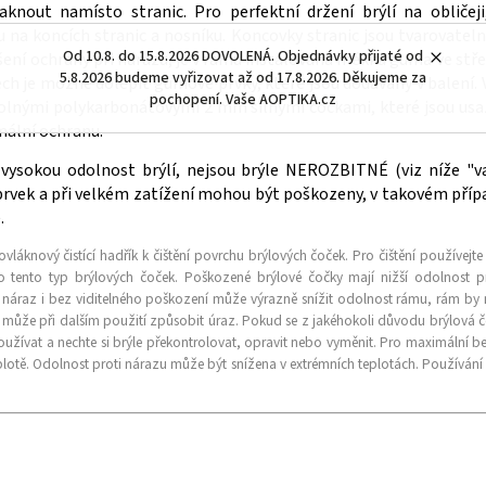
knout namísto stranic. Pro perfektní držení brýlí na obličeji
na koncích stranic a nosníku. Koncovky stranic jsou tvarovateln
Od 10.8. do 15.8.2026 DOVOLENÁ. Objednávky přijaté od
výšení ochrany při nárazu, je v rámu instalovaná měkká guma ve stř
5.8.2026 budeme vyřizovat až od 17.8.2026. Děkujeme za
ch je možné dolepit gumové prvky, které jsou dodávány v balení.
pochopení. Vaše AOPTIKA.cz
dolnými polykarbonátovými 2 mm silnými čočkami, které jsou usa
imální ochranu.
ysokou odolnost brýlí, nejsou brýle NEROZBITNÉ (viz níže "var
rvek a při velkém zatížení mohou být poškozeny, v takovém příp
e.
vláknový čistící hadřík k čištění povrchu brýlových čoček. Pro čištění používejte
o tento typ brýlových čoček. Poškozené brýlové čočky mají nižší odolnost p
náraz i bez viditelného poškození může výrazně snížit odolnost rámu, rám by
může při dalším použití způsobit úraz. Pokud se z jakéhokoli důvodu brýlová 
oužívat a nechte si brýle překontrolovat, opravit nebo vyměnit. Pro maximální b
lotě. Odolnost proti nárazu může být snížena v extrémních teplotách. Používání