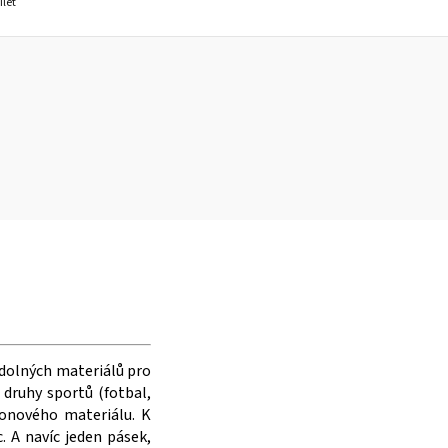
ílet
odolných materiálů pro
druhy sportů (fotbal,
ylonového materiálu. K
. A navíc jeden pásek,