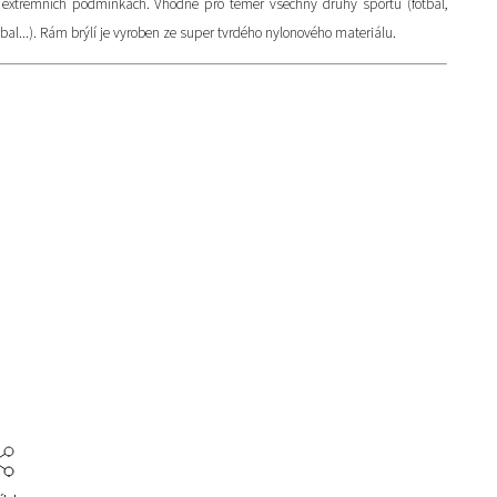
v extrémních podmínkách. Vhodné pro téměř všechny druhy sportů (fotbal,
orbal...). Rám brýlí je vyroben ze super tvrdého nylonového materiálu.