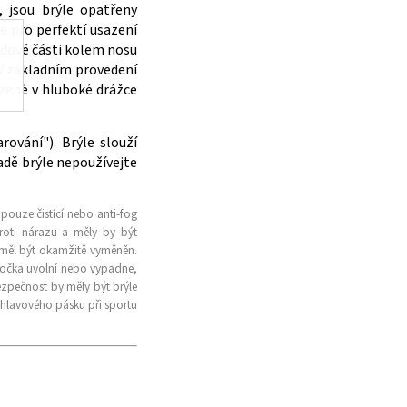
, jsou brýle opatřeny
é pro perfektí usazení
edové části kolem nosu
 V základním provedení
zené v hluboké drážce
ování"). Brýle slouží
adě brýle nepoužívejte
 pouze čistící nebo anti-fog
roti nárazu a měly by být
 měl být okamžitě vyměněn.
čočka uvolní nebo vypadne,
ezpečnost by měly být brýle
 hlavového pásku při sportu