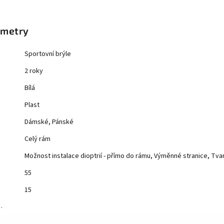
ametry
Sportovní brýle
2 roky
Bílá
Plast
Dámské, Pánské
Celý rám
Možnost instalace dioptrií - přímo do rámu, Výměnné stranice, Tv
55
15
…