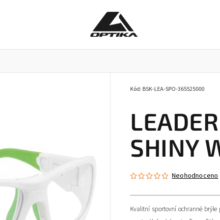
Kód:
BSK-LEA-SPO-365525000
Pracovní brýle
Příslušenství k brýlím
Doplňky
LEADER 
SHINY W
Neohodnoceno
Kvalitní sportovní ochranné brýle 