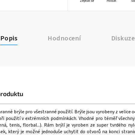
Zeptat se
Hlídat
Sd
Popis
Hodnocení
Diskuze
produktu
hranné brýle pro všestranné použití. Brýle jsou vyrobeny z velice 
ři použití v extrémních podmínkách. Vhodné pro téměř všechny 
ená, tenis, florbal...). Rám brýlí je vyroben ze super tvrdého n
ek, který je možné jednoduše uchytit do otvorů na konci stranic