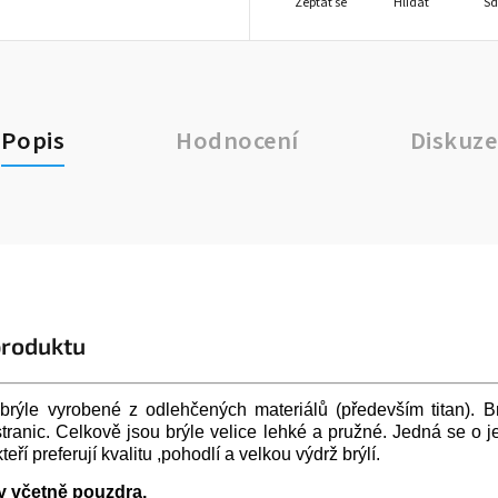
Zeptat se
Hlídat
Sd
Popis
Hodnocení
Diskuze
produktu
brýle vyrobené z odlehčených materiálů (především titan). B
stranic. Celkově jsou brýle velice lehké a pružné. Jedná se o
teří preferují kvalitu ,pohodlí a velkou výdrž brýlí.
y včetně pouzdra.