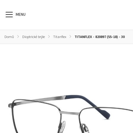
Domů
/
Dioptrické brýle
/
Titanflex
/
TITANFLEX - 820897 (55-18) - 30
Dioptrické brýle
Sluneční brýle
Sportovní brýle