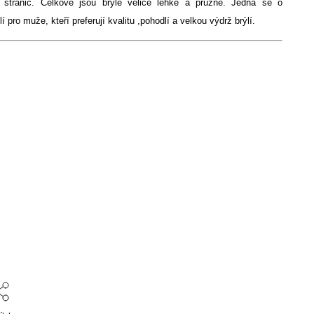
 stranic. Celkově jsou brýle velice lehké a pružné. Jedná se o
 pro muže, kteří preferují kvalitu ,pohodlí a velkou výdrž brýlí.