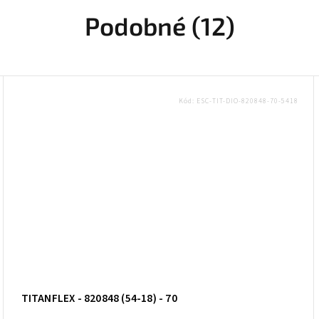
Podobné (12)
Kód:
ESC-TIT-DIO-820848-70-5418
TITANFLEX - 820848 (54-18) - 70