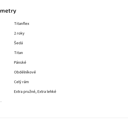
ametry
Titanflex
2 roky
Šedá
Titan
Pánské
Obdélníkové
Celý rám
Extra pružné, Extra lehké
…