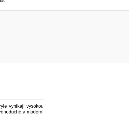
ílet
rýle vynikají vysokou
 jednoduché a moderní