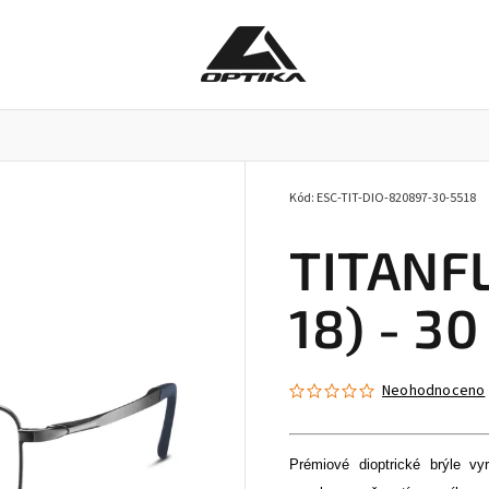
Kód:
ESC-TIT-DIO-820897-30-5518
Pracovní brýle
Příslušenství k brýlím
Doplňky
TITANFL
18) - 30
Neohodnoceno
Prémiové dioptrické brýle vy