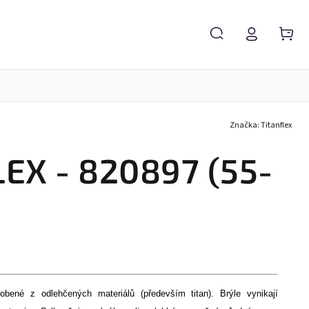
Značka:
Titanflex
Servis brýlí
Brýlové čočky
Zvětšovací lupy
EX - 820897 (55-
robené z odlehčených materiálů (především titan). Brýle vynikají