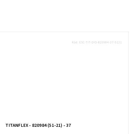
Kód:
ESC-TIT-DIO-820984-37-5121
TITANFLEX - 820984 (51-21) - 37