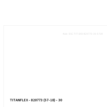
Kód:
ESC-TIT-DIO-820773-30-5718
TITANFLEX - 820773 (57-18) - 30