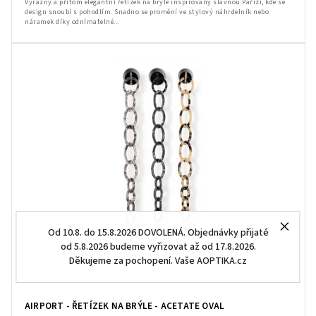
Výrazný a přitom elegantní řetízek na brýle inspirovaný slavnou Paříží, kde se
design snoubí s pohodlím. Snadno se promění ve stylový náhrdelník nebo
náramek díky odnímatelné...
Od 10.8. do 15.8.2026 DOVOLENÁ. Objednávky přijaté
od 5.8.2026 budeme vyřizovat až od 17.8.2026.
Děkujeme za pochopení. Vaše AOPTIKA.cz
AIRPORT - ŘETÍZEK NA BRÝLE - ACETATE OVAL