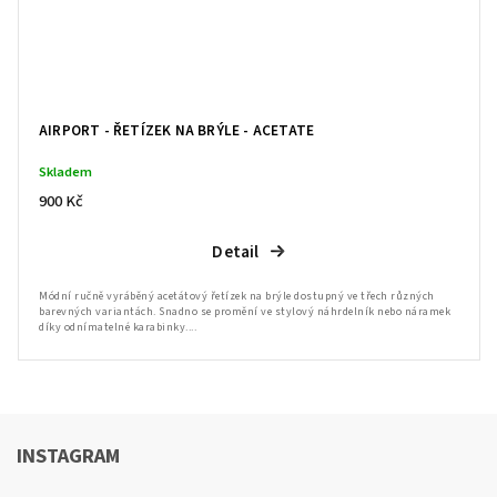
AIRPORT - ŘETÍZEK NA BRÝLE - ACETATE
Skladem
900 Kč
Detail
Módní ručně vyráběný acetátový řetízek na brýle dostupný ve třech různých
barevných variantách. Snadno se promění ve stylový náhrdelník nebo náramek
díky odnímatelné karabinky....
INSTAGRAM