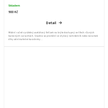
Skladem
900 Kč
Detail
Módní ručně vyráběný acetátový řetízek na brýle dostupný ve třech různých
barevných variantách. Snadno se promění ve stylový náhrdelník nebo náramek
díky odnímatelné karabinky....