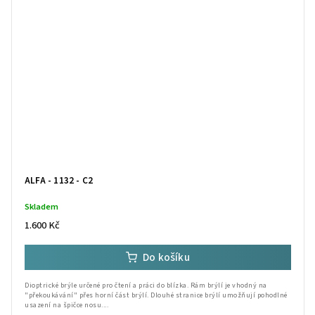
ALFA - 1132 - C2
Skladem
1.600 Kč
Do košíku
Dioptrické brýle určené pro čtení a práci do blízka. Rám brýlí je vhodný na
"překoukávání" přes horní část brýlí. Dlouhé stranice brýlí umožňují pohodlné
usazení na špičce nosu....