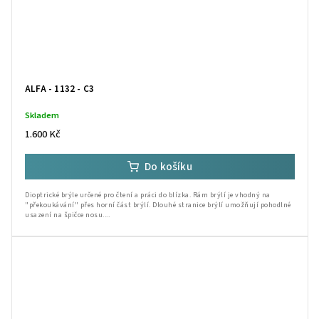
ALFA - 1132 - C3
Skladem
1.600 Kč
Do košíku
Dioptrické brýle určené pro čtení a práci do blízka. Rám brýlí je vhodný na
"překoukávání" přes horní část brýlí. Dlouhé stranice brýlí umožňují pohodlné
usazení na špičce nosu....