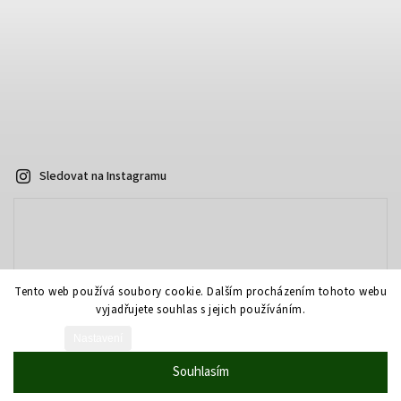
Sledovat na Instagramu
Tento web používá soubory cookie. Dalším procházením tohoto webu
vyjadřujete souhlas s jejich používáním.
Nastavení
Vytvořil Shoptet
Souhlasím
Copyright 2026
AOPTIKA.cz - eshop
. Všechna práva vyhrazena.