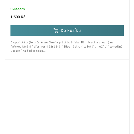
Skladem
1.600 Kč
Do košíku
Dioptrické brýle určené pro čtení a práci do blízka. Rám brýlí je vhodný na
"překoukávání" přes horní část brýlí. Dlouhé stranice brýlí umožňují pohodlné
usazení na špičce nosu....