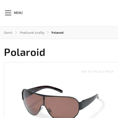
Domů
/
Prodávané značky
/
Polaroid
Polaroid
Dioptrické brýle
Sluneční brýle
Sportovní brýle
Kód:
EXI-POL-SLU-4821A