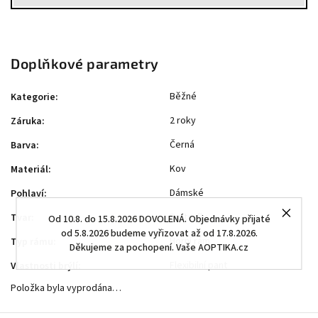
Doplňkové parametry
Běžné
Kategorie
:
2 roky
Záruka
:
Černá
Barva
:
Kov
Materiál
:
Dámské
Pohlaví
:
Butterfly
Tvar
:
Od 10.8. do 15.8.2026 DOVOLENÁ. Objednávky přijaté
od 5.8.2026 budeme vyřizovat až od 17.8.2026.
Horní rám
Typ rámu
:
Děkujeme za pochopení. Vaše AOPTIKA.cz
Flexibilní pant
Vlastnosti brýlí
:
Položka byla vyprodána…