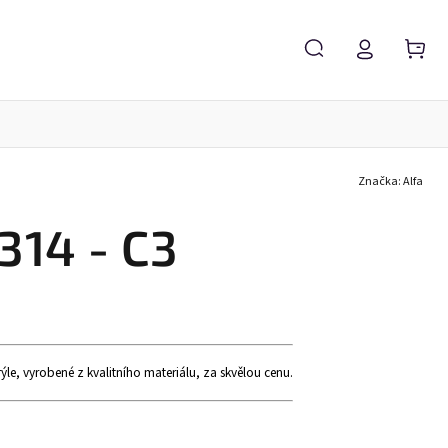
Značka:
Alfa
Servis brýlí
Brýlové čočky
Zvětšovací lupy
314 - C3
e, vyrobené z kvalitního materiálu, za skvělou cenu.