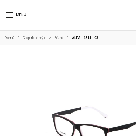
Domů
/
Dioptrické brýle
/
Běžné
/
ALFA - 1314 - C3
Dioptrické brýle
Sluneční brýle
Sportovní brýle