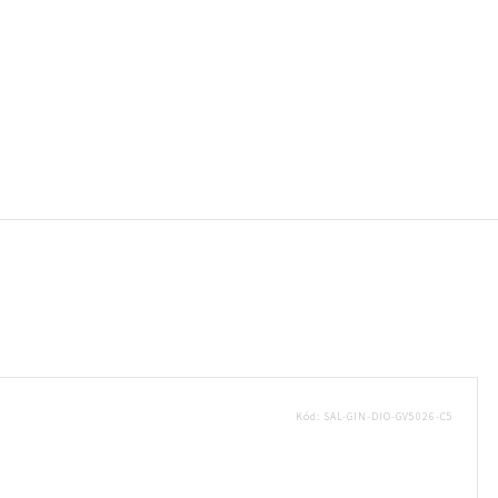
Kód:
SAL-GIN-DIO-GV5026-C5