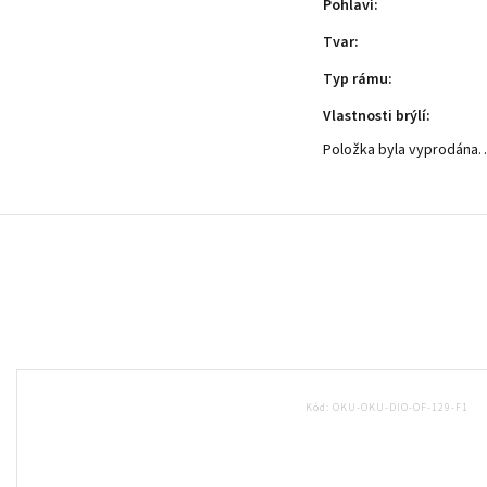
Pohlaví
:
Tvar
:
Typ rámu
:
Vlastnosti brýlí
:
Položka byla vyprodána
Kód:
OKU-OKU-DIO-OF-129-F1