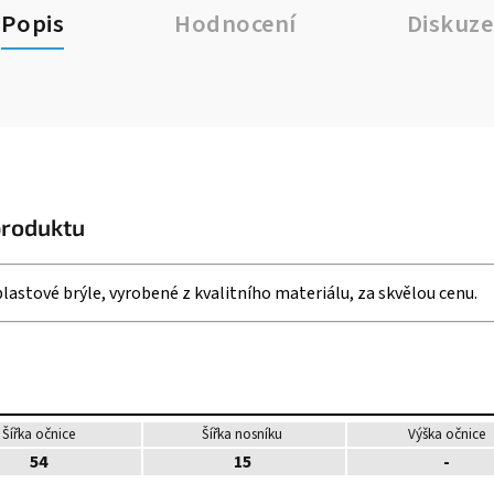
Popis
Hodnocení
Diskuze
produktu
astové brýle, vyrobené z kvalitního materiálu, za skvělou cenu.
Šířka očnice
Šířka nosníku
Výška očnice
54
15
-