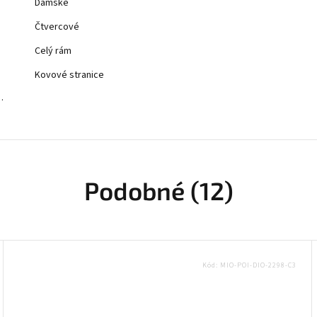
Dámské
Čtvercové
Celý rám
Kovové stranice
…
Podobné (12)
Kód:
MIO-POI-DIO-2298-C3