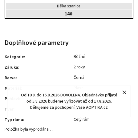
Délka stranice
140
Doplňkové parametry
Běžné
Kategorie
:
2 roky
Záruka
:
Černá
Barva
:
Plast
Materiál
:
Od 10.8. do 15.8.2026 DOVOLENÁ. Objednávky přijaté
Dámské
Pohlaví
:
od 5.8.2026 budeme vyřizovat až od 17.8.2026.
Děkujeme za pochopení. Vaše AOPTIKA.cz
Butterfly
Tvar
:
Celý rám
Typ rámu
:
Položka byla vyprodána…