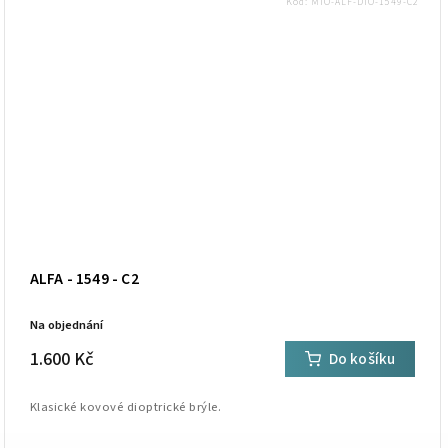
Kód:
MIO-ALF-DIO-1549-C2
ALFA - 1549 - C2
Na objednání
1.600 Kč
Do košíku
Klasické kovové dioptrické brýle.