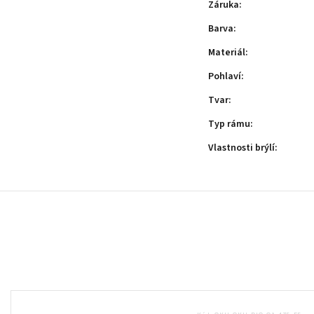
Záruka
:
Barva
:
Materiál
:
Pohlaví
:
Tvar
:
Typ rámu
:
Vlastnosti brýlí
: