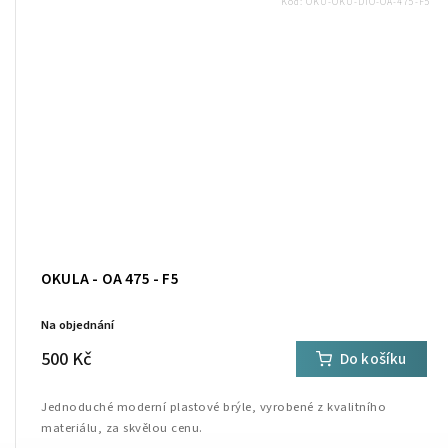
Kód:
OKU-OKU-DIO-OA-475-F5
OKULA - OA 475 - F5
Na objednání
500 Kč
Do košíku
Jednoduché moderní plastové brýle, vyrobené z kvalitního
materiálu, za skvělou cenu.