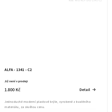
Kód:
MIO-ALF-DIO-1341-C2
ALFA - 1341 - C2
Již není v prodeji
1.800 Kč
Detail
Jednoduché moderní plastové brýle, vyrobené z kvalitního
materiálu, za skvělou cenu.