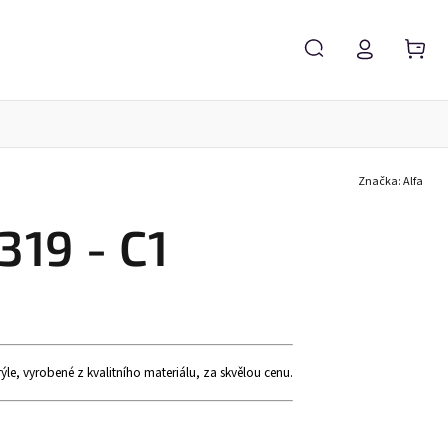
Značka:
Alfa
Servis brýlí
Brýlové čočky
Zvětšovací lupy
319 - C1
e, vyrobené z kvalitního materiálu, za skvělou cenu.