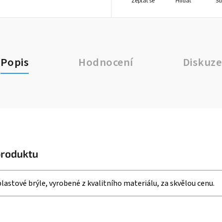
Zeptat se
Hlídat
Sd
Popis
Hodnocení
Diskuze
produktu
astové brýle, vyrobené z kvalitního materiálu, za skvělou cenu.