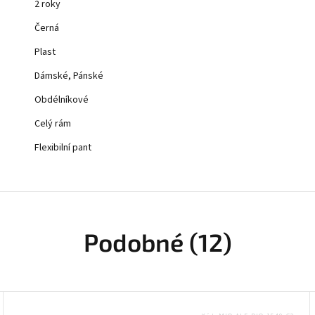
2 roky
Černá
Plast
Dámské, Pánské
Obdélníkové
Celý rám
Flexibilní pant
Podobné (12)