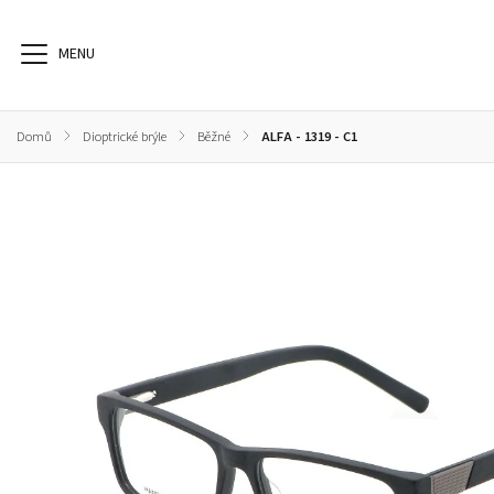
Domů
/
Dioptrické brýle
/
Běžné
/
ALFA - 1319 - C1
Dioptrické brýle
Sluneční brýle
Sportovní brýle