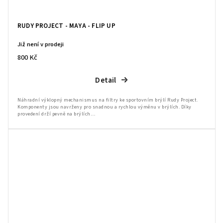
RUDY PROJECT - MAYA - FLIP UP
Již není v prodeji
800 Kč
Detail
Náhradní výklopný mechanismus na filtry ke sportovním brýlí Rudy Project.
Komponenty jsou navrženy pro snadnou a rychlou výměnu v brýlích. Díky
provedení drží pevně na brýlích....