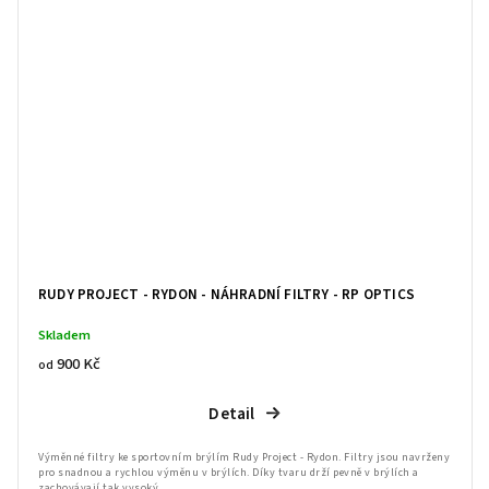
RUDY PROJECT - RYDON - NÁHRADNÍ FILTRY - RP OPTICS
Skladem
900 Kč
od
Detail
Výměnné filtry ke sportovním brýlím Rudy Project - Rydon. Filtry jsou navrženy
pro snadnou a rychlou výměnu v brýlích. Díky tvaru drží pevně v brýlích a
zachovávají tak vysoký...