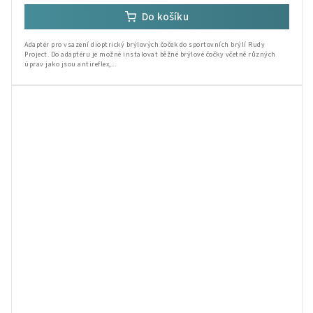
Do košíku
Adaptér pro vsazení dioptrický brýlových čoček do sportovních brýlí Rudy
Project. Do adaptéru je možné instalovat běžné brýlové čočky včetně různých
úprav jako jsou antireflex,...