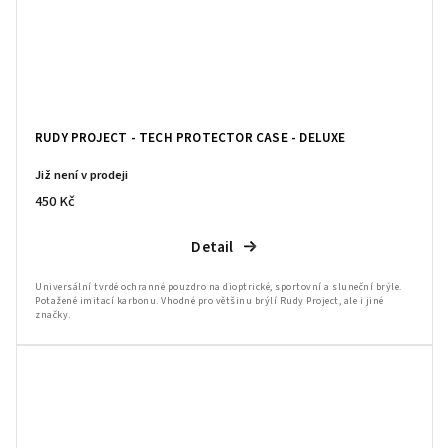
RUDY PROJECT - TECH PROTECTOR CASE - DELUXE
Již není v prodeji
450 Kč
Detail
Universální tvrdé ochranné pouzdro na dioptrické, sportovní a sluneční brýle.
Potažené imitací karbonu. Vhodné pro většinu brýlí Rudy Project, ale i jiné
značky.