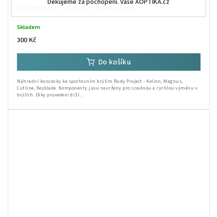
Děkujeme za pochopení. Vaše AOPTIKA.cz
RUDY PROJECT - KELION - TEMPLE TIPS
Skladem
300 Kč
Do košíku
Náhradní koncovky ke sportovním brýlím Rudy Project - Kelion, Magnus,
Cutline, Keyblade. Komponenty jsou navrženy pro snadnou a rychlou výměnu v
brýlích. Díky provedení drží...