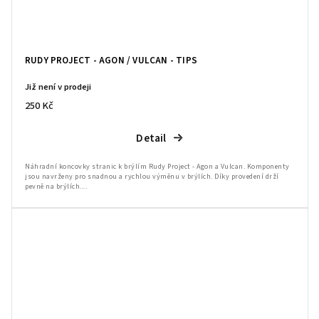
RUDY PROJECT - AGON / VULCAN - TIPS
Již není v prodeji
250 Kč
Detail
Náhradní koncovky stranic k brýlím Rudy Project - Agon a Vulcan. Komponenty
jsou navrženy pro snadnou a rychlou výměnu v brýlích. Díky provedení drží
pevně na brýlích....