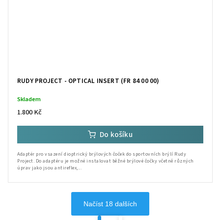
RUDY PROJECT - OPTICAL INSERT (FR 84 00 00)
Skladem
1.800 Kč
Do košíku
Adaptér pro vsazení dioptrický brýlových čoček do sportovních brýlí Rudy
Project. Do adaptéru je možné instalovat běžné brýlové čočky včetně různých
úprav jako jsou antireflex,...
Načíst 18 dalších