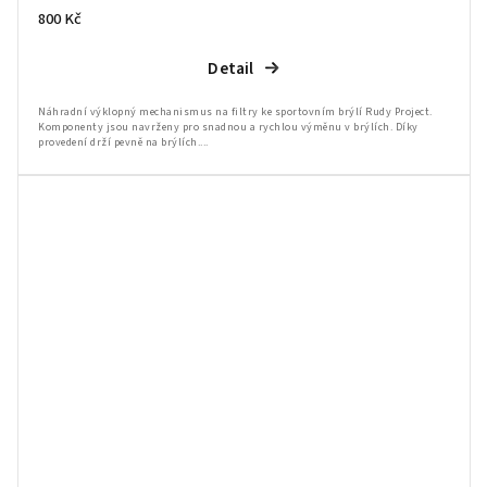
800 Kč
Detail
Náhradní výklopný mechanismus na filtry ke sportovním brýlí Rudy Project.
Komponenty jsou navrženy pro snadnou a rychlou výměnu v brýlích. Díky
provedení drží pevně na brýlích....