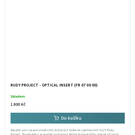
RUDY PROJECT - OPTICAL INSERT (FR 07 00 00)
Skladem
1.800 Kč
Do košíku
Adaptér pro vsazení dioptrický brýlových čoček do sportovních brýlí Rudy
Project. Do adaptéru je možné instalovat běžné brýlové čočky včetně různých