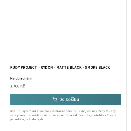
RUDY PROJECT - RYDON - MATTE BLACK - SMOKE BLACK
Na objednání
3.700 Kč
Do košíku
Kvalitní sportovní brýle pro všestranné použití. Brýle jsou navrženy tak aby
vám pomohli v každé situaci i při extrémním zatížení. Díky několika různým
patentům, můžete brýle...