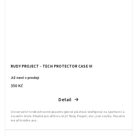
RUDY PROJECT - TECH PROTECTOR CASE VI
Již není v prodeji
350 Kč
Detail
Universální tvrdé ochranné pouzdro (pevná plastová skořepina) na sportovní a
sluneční brýle. Vhodné pro většinu brýlí Rudy Project, ale i jiné značky. Pouzdro
má přihrádku pro...