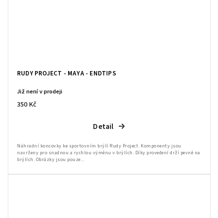
RUDY PROJECT - MAYA - ENDTIPS
Již není v prodeji
350 Kč
Detail
Náhradní koncovky ke sportovním brýlí Rudy Project. Komponenty jsou
navrženy pro snadnou a rychlou výměnu v brýlích. Díky provedení drží pevně na
brýlích. Obrázky jsou pouze...