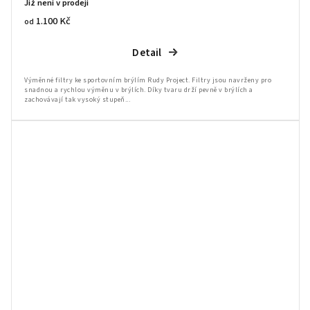
Již není v prodeji
1.100 Kč
od
Detail
Výměnné filtry ke sportovním brýlím Rudy Project. Filtry jsou navrženy pro
snadnou a rychlou výměnu v brýlích. Díky tvaru drží pevně v brýlích a
zachovávají tak vysoký stupeň...