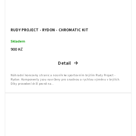
RUDY PROJECT - RYDON - CHROMATIC KIT
Skladem
900 Kč
Detail
Náhradní koncovky stranic a nosník ke sportovním brýlím Rudy Project -
Rydon. Komponenty jsou navrženy pro snadnou a rychlou výměnu v brýlích.
Díky provedení drží pevně na...