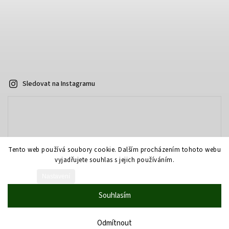
Sledovat na Instagramu
Tento web používá soubory cookie. Dalším procházením tohoto webu
vyjadřujete souhlas s jejich používáním.
Nastavení
Vytvořil Shoptet
Souhlasím
Copyright 2026
AOPTIKA.cz - eshop
. Všechna práva vyhrazena.
Grafický návrh vytvořil a nakódoval
Shoptak.cz
Odmítnout