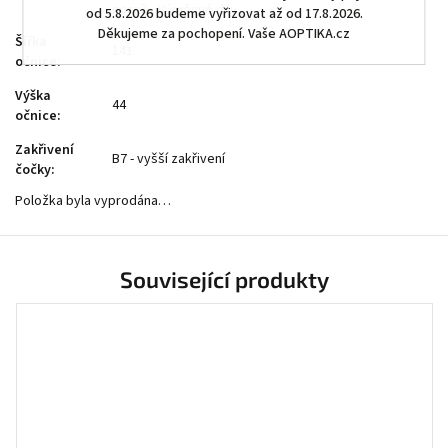
nosník, Výměnné díly
od 5.8.2026 budeme vyřizovat až od 17.8.2026.
Děkujeme za pochopení. Vaše AOPTIKA.cz
Šířka
141
očnice
:
Výška
44
očnice
:
Zakřivení
B7 - vyšší zakřivení
čočky
:
Položka byla vyprodána…
Související produkty