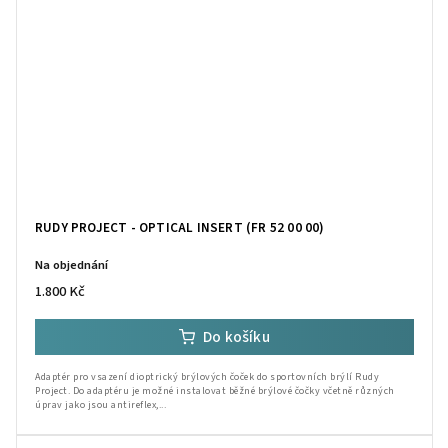
RUDY PROJECT - OPTICAL INSERT (FR 52 00 00)
Na objednání
1.800 Kč
Do košíku
Adaptér pro vsazení dioptrický brýlových čoček do sportovních brýlí Rudy
Project. Do adaptéru je možné instalovat běžné brýlové čočky včetně různých
úprav jako jsou antireflex,...