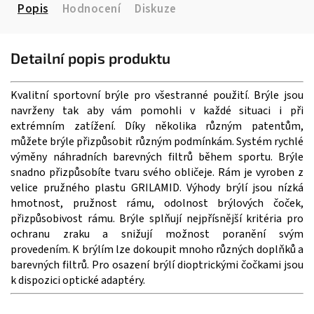
Popis
Hodnocení
Diskuze
Detailní popis produktu
Kvalitní sportovní brýle pro všestranné použití. Brýle jsou
navrženy tak aby vám pomohli v každé situaci i při
extrémním zatížení. Díky několika různým patentům,
můžete brýle přizpůsobit různým podmínkám. Systém rychlé
výměny náhradních barevných filtrů během sportu
. Brýle
snadno přizpůsobíte tvaru svého obličeje
. Rám je vyroben z
velice pružného plastu
GRILAMID
.
Výhody brýlí jsou nízká
hmotnost, pružnost rámu, odolnost brýlových čoček,
přizpůsobivost rámu. Brýle splňují nejpřísnější kritéria pro
ochranu zraku a snižují možnost poranění svým
provedením
.
K brýlím lze dokoupit mnoho různých doplňků a
barevných filtrů.
Pro osazení brýlí dioptrickými čočkami jsou
k dispozici optické adaptéry
.