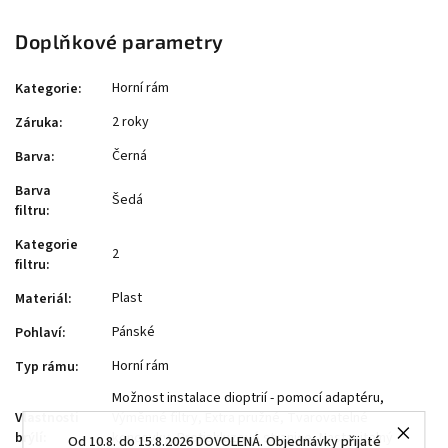
Doplňkové parametry
Horní rám
Kategorie
:
2 roky
Záruka
:
Černá
Barva
:
Barva
Šedá
filtru
:
Kategorie
2
filtru
:
Plast
Materiál
:
Pánské
Pohlaví
:
Horní rám
Typ rámu
:
Možnost instalace dioptrií - pomocí adaptéru,
Vlastnosti
Výměnné filtry, Extra pružné, Tvarovatelné
brýlí
:
koncovky, Protiskluzové stranice, Nastavitelný
Od 10.8. do 15.8.2026 DOVOLENÁ. Objednávky přijaté