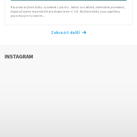
Klasické brýlové čočky vyrobené z plastu. Jedná se o běžné, netenčené provedení,
doporučujeme maximálně pro dioptrie do +/-3,0. Brýlové čočky jsou opatřeny
povrchovým tvrzením,...
Zobrazit další
INSTAGRAM