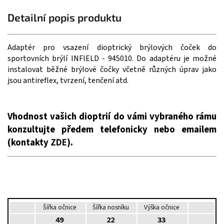
Detailní popis produktu
Adaptér pro vsazení dioptrický brýlových čoček do
sportovních brýlí INFIELD - 945010. Do adaptéru je možné
instalovat běžné brýlové čočky včetně různých úprav jako
jsou antireflex, tvrzení, tenčení atd.
Vhodnost vašich dioptrií do vámi vybraného rámu
konzultujte předem telefonicky nebo emailem
(kontakty
ZDE
).
Šířka očnice
Šířka nosníku
Výška očnice
49
22
33