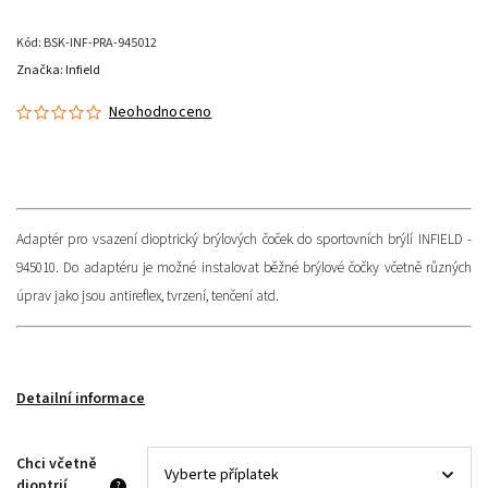
Kód:
BSK-INF-PRA-945012
Značka:
Infield
Neohodnoceno
Adaptér pro vsazení dioptrický brýlových čoček do sportovních brýlí INFIELD -
945010. Do adaptéru je možné instalovat běžné brýlové čočky včetně různých
úprav jako jsou antireflex, tvrzení, tenčení atd.
Detailní informace
Chci včetně
dioptrií
?