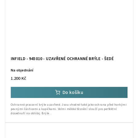
INFIELD - 945010 - UZAVŘENÉ OCHRANNÉ BRÝLE - ŠEDÉ
Na objednání
1.200 Kč
Do košíku
Ochranné pracovní brýle uzavřené. Jsou vhodné také jako ochrana před horkými
pevnými částicemi a kapičkami. Velmi měkké těsnění slouží pro perfektní
dosednutí na obličej. Brýle...