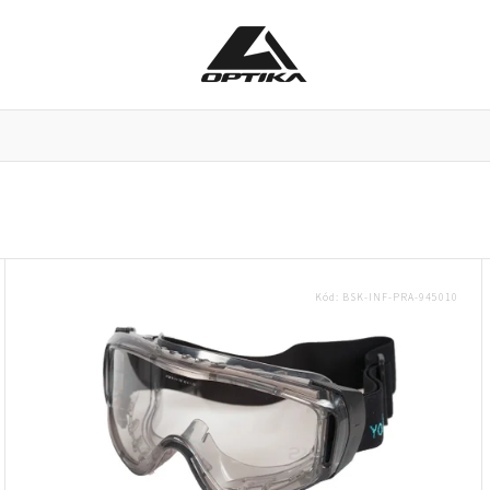
Pracovní brýle
Příslušenství k brýlím
Doplňky
Kód:
BSK-INF-PRA-945010