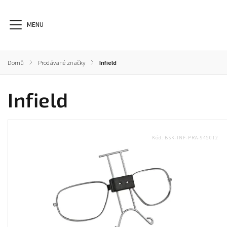
Domů
/
Prodávané značky
/
Infield
Infield
Dioptrické brýle
Sluneční brýle
Sportovní brýle
Kód:
BSK-INF-PRA-945012