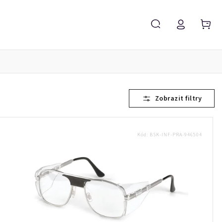
Servis brýlí
Brýlové čočky
Zvětšovací lupy
Kód:
BSK-INF-PRA-946504