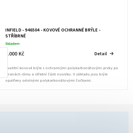
INFIELD - 946504 - KOVOVÉ OCHRANNÉ BRÝLE -
STŘÍBRNÉ
Skladem
3.000 Kč
Detail
Kvalitní kovové brýle s ochrannými polykarbonátovými prvky po
stranách rámu a střední části nosníku. V základu jsou brýle
opatřeny odolnými polykarbonátovými čočkami.