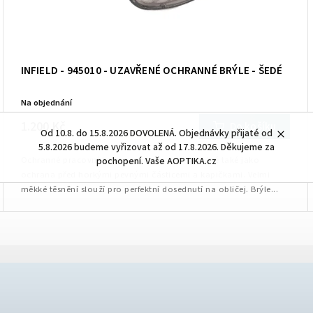
INFIELD - 945010 - UZAVŘENÉ OCHRANNÉ BRÝLE - ŠEDÉ
Na objednání
1.200 Kč
Do košíku
Od 10.8. do 15.8.2026 DOVOLENÁ. Objednávky přijaté od
5.8.2026 budeme vyřizovat až od 17.8.2026. Děkujeme za
Ochranné pracovní brýle uzavřené. Jsou vhodné také jako
pochopení. Vaše AOPTIKA.cz
ochrana před horkými pevnými částicemi a kapičkami. Velmi
měkké těsnění slouží pro perfektní dosednutí na obličej. Brýle...